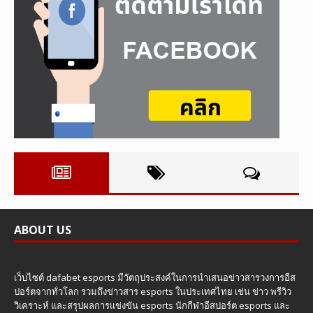
ABOUT US
เว็บไซต์ dafabet esports มีวัตถุประสงค์ในการนำเสนอข่าวสารวงการอีส
ปอร์ตจากทั่วโลก รวมถึงข่าวสาร esports ในประเทศไทย เช่น ข่าว พรีวิว
วิเคราะห์ และสรุปผลการแข่งขัน esports นักกีฬาอีสปอร์ต esports และ