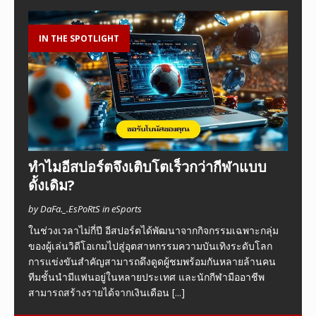
IN THE SPOTLIGHT
ทำไมอีสปอร์ตจึงเติบโตเร็วกว่ากีฬาแบบ
ดั้งเดิม?
by DaFa._.EsPoRtS in eSports
ในช่วงเวลาไม่กี่ปี อีสปอร์ตได้พัฒนาจากกิจกรรมเฉพาะกลุ่ม
ของผู้เล่นวิดีโอเกมไปสู่อุตสาหกรรมความบันเทิงระดับโลก
การแข่งขันสำคัญสามารถดึงดูดผู้ชมพร้อมกันหลายล้านคน
ทีมชั้นนำมีแฟนอยู่ในหลายประเทศ และนักกีฬามืออาชีพ
สามารถสร้างรายได้จากเงินเดือน
[...]