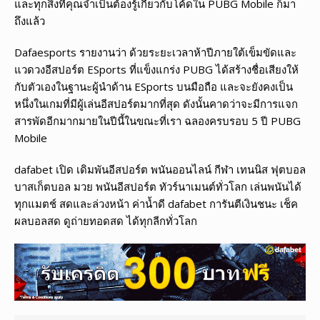
และทุกสิ่งที่คุณจำเป็นต้องรู้เกี่ยวกับโค้ดใน PUBG Mobile ก็มา
ถึงแล้ว
Dafaesports รายงานว่า ด้วยระยะเวลาห้าปีภายใต้เข็มขัดและ
แวดวงอีสปอร์ต ESports ที่แข็งแกร่ง PUBG ได้สร้างชื่อเสียงให้
กับตัวเองในฐานะผู้นำด้าน ESports บนมือถือ และจะยังคงเป็น
หนึ่งในเกมที่มีผู้เล่นอีสปอร์ตมากที่สุด ดังนั้นคาดว่าจะมีการแจก
สารพัดอีกมากมายในปีนี้ในขณะที่เรา ฉลองครบรอบ 5 ปี PUBG
Mobile
dafabet เปิด เดิมพันอีสปอร์ต พนันออนไลน์ กีฬา เทนนิส ฟุตบอล
บาสเก็ตบอล มวย พนันอีสปอร์ต ทัวร์นาเมนต์ทั่วโลก เล่นพนันได้
ทุกแมตช์ สดและล่วงหน้า ค่าน้ำดี dafabet การันตีเงินชนะ เช็ค
ผลบอลสด ดูถ่ายทอดสด ได้ทุกลีกทั่วโลก